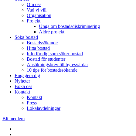
Om oss
Vad vi vill
Organisation
Projekt
Unga om bostadsdiskriminering
Äldre projekt
Söka bostad
Bostadssökande
Hitta bostad
Info för dig som söker bostad
Bostad för studenter
Ansökningsbrev till hyresvärdar
10 tips för bostadssökande
Engagera dig
Nyheter
Boka oss
Kontakt
Kontakt
Press
Lokalavdelningar
Bli medlem