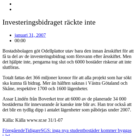
Investeringsbidraget räckte inte
januari 31, 2007
00:00
Bostadsbolagen göt Odellplattor utav bara den innan årsskiftet för att
få ta del av de investeringsbidrag som försvann efter årsskiftet. Men
det hjälpte inte, pengarna tog slut och 6000 bostäder riskerar att inte
slutföras.
Totalt fattas det 366 miljoner kronor för att alla projekt som har sökt
ska kunna få bidrag. Mer än hälften saknas i Västra Götaland och
Skåne, respektive 1700 och 1600 lägenheter.
Assar Lindén från Boverket tror att 6000 av de planerade 34 000
bostäderna för innevarande år kanske inte blir av. Han tror också att
det blir en tydlig dipp i antalet lägenheter som påbörjas under 2007.
Källa: Källa www.sr.se 31/1-07
Föregående
Tidigare
SGS: inga nya studentbostäder kommer byggas
i år!