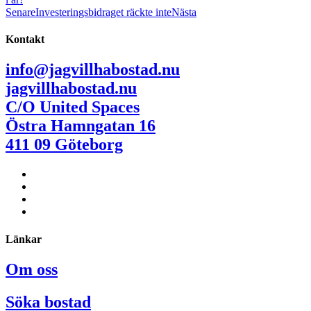
Senare
Investeringsbidraget räckte inte
Nästa
Kontakt
info@jagvillhabostad.nu
jagvillhabostad.nu
C/O United Spaces
Östra Hamngatan 16
411 09 Göteborg
Länkar
Om oss
Söka bostad