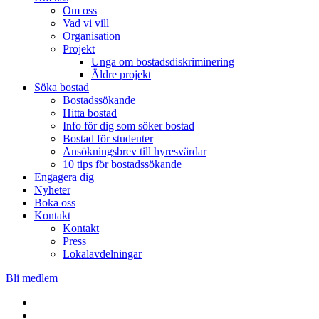
Om oss
Vad vi vill
Organisation
Projekt
Unga om bostadsdiskriminering
Äldre projekt
Söka bostad
Bostadssökande
Hitta bostad
Info för dig som söker bostad
Bostad för studenter
Ansökningsbrev till hyresvärdar
10 tips för bostadssökande
Engagera dig
Nyheter
Boka oss
Kontakt
Kontakt
Press
Lokalavdelningar
Bli medlem