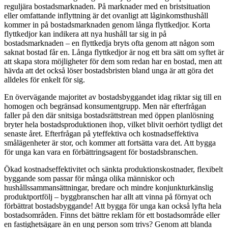
reguljära bostadsmarknaden. På marknader med en bristsituation
eller omfattande inflyttning är det ovanligt att låginkomsthushåll
kommer in på bostadsmarknaden genom långa flyttkedjor. Korta
flyttkedjor kan indikera att nya hushåll tar sig in på
bostadsmarknaden – en flyttkedja bryts ofta genom att någon som
saknat bostad får en. Långa flyttkedjor är nog ett bra sätt om syftet är
att skapa stora möjligheter för dem som redan har en bostad, men att
hävda att det också löser bostadsbristen bland unga är att göra det
alldeles för enkelt för sig.
En övervägande majoritet av bostadsbyggandet idag riktar sig till en
homogen och begränsad konsumentgrupp. Men när efterfrågan
faller på den där snitsiga bostadsrättstrean med öppen planlösning
bryter hela bostadsproduktionen ihop, vilket blivit oerhört tydligt det
senaste året. Efterfrågan på yteffektiva och kostnadseffektiva
smålägenheter är stor, och kommer att fortsätta vara det. Att bygga
för unga kan vara en förbättringsagent för bostadsbranschen.
Ökad kostnadseffektivitet och sänkta produktionskostnader, flexibelt
byggande som passar för många olika människor och
hushållssammansättningar, bredare och mindre konjunkturkänslig
produktportfölj – byggbranschen har allt att vinna på förnyat och
förbättrat bostadsbyggande! Att bygga för unga kan också lyfta hela
bostadsområden. Finns det bättre reklam för ett bostadsområde eller
en fastighetsägare än en ung person som trivs? Genom att blanda