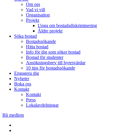
Om oss
Vad vi vill
Organisation
Projekt
Unga om bostadsdiskriminering
Äldre projekt
Söka bostad
Bostadssökande
Hitta bostad
Info för dig som söker bostad
Bostad för studenter
Ansökningsbrev till hyresvärdar
10 tips för bostadssökande
Engagera dig
Nyheter
Boka oss
Kontakt
Kontakt
Press
Lokalavdelningar
Bli medlem