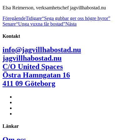
Elsa Reimerson, verksamhetschef jagvillhabostad.nu
Föregående
Tidigare
“Sega gubbar ger oss högre hyror”
Senare
“Unga vuxna får bostad”
Nästa
Kontakt
info@jagvillhabostad.nu
jagvillhabostad.nu
C/O United Spaces
Östra Hamngatan 16
411 09 Göteborg
Länkar
Om oss