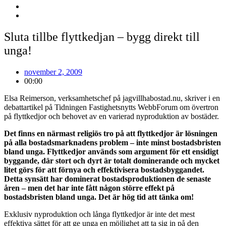
Sluta tillbe flyttkedjan – bygg direkt till
unga!
november 2, 2009
00:00
Elsa Reimerson, verksamhetschef på jagvillhabostad.nu, skriver i en
debattartikel på
Tidningen Fastighetsnytts WebbForum
om övertron
på flyttkedjor och behovet av en varierad nyproduktion av bostäder.
Det finns en närmast religiös tro på att flyttkedjor är lösningen
på alla bostadsmarknadens problem – inte minst bostadsbristen
bland unga. Flyttkedjor används som argument för ett ensidigt
byggande, där stort och dyrt är totalt dominerande och mycket
litet görs för att förnya och effektivisera bostadsbyggandet.
Detta synsätt har dominerat bostadsproduktionen de senaste
åren – men det har inte fått någon större effekt på
bostadsbristen bland unga. Det är hög tid att tänka om!
Exklusiv nyproduktion och långa flyttkedjor är inte det mest
effektiva sättet för att ge unga en möjlighet att ta sig in på den