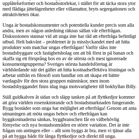
upplåtelseformer och bostadsstorlekar, i stället för att täcka stora ytor
med flådiga jättelägenheter eller villamattor, bryts segregationen och
attraktiviteten ökar.
Unga är bostadskonsumenter och potentiella kunder precis som alla
andra, men av någon anledning räknas sällan vår efterfrågan.
Diskussionen stannar vid att unga inte har råd att efterfråga befintligt
utbud. Helt bakvänt – problemet är ju misslyckandet med att hitta
produkter som matchar ungas efterfrågan! Varför slåss inte
bostadsbyggare och fastighetsbolag om att bli först in på banan och
skaffa sig ett försprång hos en av de största och mest ignorerade
konsumentgrupperna? Sveriges största handelsföretag är
världsledande när det gäller att hitta kostnadseffektiva lösningar och
arbetar utifrån en filosofi som handlar om att skapa ett bättre
vardagsliv för den stora gruppen människor, men inom
bostadsbyggandet finns idag inga motsvarigheter till bokhyllan Billy.
Ställ guldkalven åt sidan och släpp tanken på att flyttkedjor kommer
att göra världen rosenskimrande och bostadsmarknaden fungerande.
Bygg bostäder som unga har möjlighet att efterfråga! Genom att anta
utmaningen att möta ungas behov och efterfrågan kan
byggkostnaderna sänkas, byggbranschen får en välbehövlig
förnyelse och nya bostadsområden en större variation. Det är inte
frågan om antingen eller – allt som byggs är bra, men vi tjänar alla
på att bygga både för långa flyttkedjor och direkt till unga.