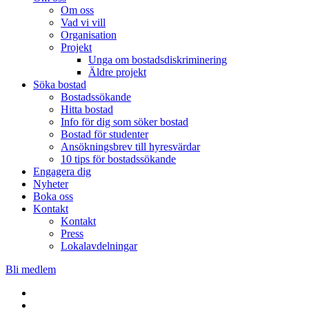
Om oss
Vad vi vill
Organisation
Projekt
Unga om bostadsdiskriminering
Äldre projekt
Söka bostad
Bostadssökande
Hitta bostad
Info för dig som söker bostad
Bostad för studenter
Ansökningsbrev till hyresvärdar
10 tips för bostadssökande
Engagera dig
Nyheter
Boka oss
Kontakt
Kontakt
Press
Lokalavdelningar
Bli medlem