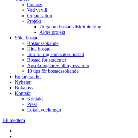
Om oss
Vad vi vill
Organisation
Projekt
Unga om bostadsdiskriminering
Äldre projekt
Söka bostad
Bostadssökande
Hitta bostad
Info för dig som söker bostad
Bostad för studenter
Ansökningsbrev till hyresvärdar
10 tips för bostadssökande
Engagera dig
Nyheter
Boka oss
Kontakt
Kontakt
Press
Lokalavdelningar
Bli medlem