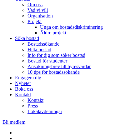
Om oss
Vad vi vill
Organisation
Projekt
Unga om bostadsdiskriminering
Äldre projekt
Söka bostad
Bostadssökande
Hitta bostad
Info för dig som söker bostad
Bostad för studenter
Ansökningsbrev till hyresvärdar
10 tips för bostadssökande
Engagera dig
Nyheter
Boka oss
Kontakt
Kontakt
Press
Lokalavdelningar
Bli medlem