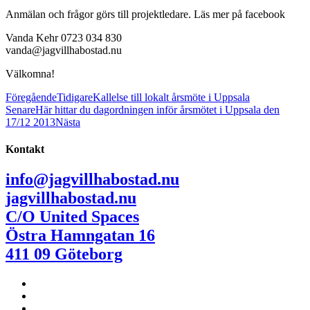
Anmälan och frågor görs till projektledare.
Läs mer på facebook
Vanda Kehr 0723 034 830
vanda@jagvillhabostad.nu
Välkomna!
Föregående
Tidigare
Kallelse till lokalt årsmöte i Uppsala
Senare
Här hittar du dagordningen inför årsmötet i Uppsala den
17/12 2013
Nästa
Kontakt
info@jagvillhabostad.nu
jagvillhabostad.nu
C/O United Spaces
Östra Hamngatan 16
411 09 Göteborg