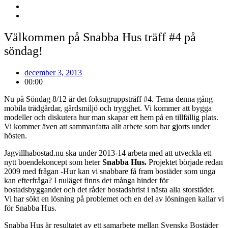
Välkommen på Snabba Hus träff #4 på
söndag!
december 3, 2013
00:00
Nu på Söndag 8/12 är det foksugruppsträff #4. Tema denna gång
mobila trädgårdar, gårdsmiljö och trygghet. Vi kommer att bygga
modeller och diskutera hur man skapar ett hem på en tillfällig plats.
Vi kommer även att sammanfatta allt arbete som har gjorts under
hösten.
Jagvillhabostad.nu ska under 2013-14 arbeta med att utveckla ett
nytt boendekoncept som heter
Snabba Hus.
Projektet började redan
2009 med frågan -Hur kan vi snabbare få fram bostäder som unga
kan efterfråga? I nuläget finns det många hinder för
bostadsbyggandet och det råder bostadsbrist i nästa alla storstäder.
Vi har sökt en lösning på problemet och en del av lösningen kallar vi
för Snabba Hus.
Snabba Hus är resultatet av ett samarbete mellan Svenska Bostäder