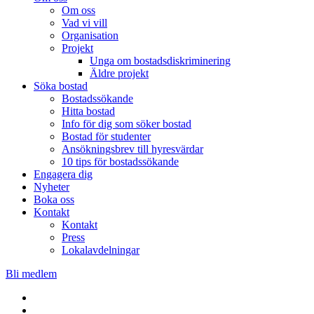
Om oss
Vad vi vill
Organisation
Projekt
Unga om bostadsdiskriminering
Äldre projekt
Söka bostad
Bostadssökande
Hitta bostad
Info för dig som söker bostad
Bostad för studenter
Ansökningsbrev till hyresvärdar
10 tips för bostadssökande
Engagera dig
Nyheter
Boka oss
Kontakt
Kontakt
Press
Lokalavdelningar
Bli medlem