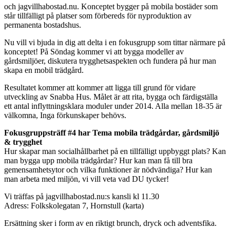
och jagvillhabostad.nu. Konceptet bygger på mobila bostäder som
står tillfälligt på platser som förbereds för nyproduktion av
permanenta bostadshus.
Nu vill vi bjuda in dig att delta i en fokusgrupp som tittar närmare på
konceptet! På Söndag kommer vi att bygga modeller av
gårdsmiljöer, diskutera trygghetsaspekten och fundera på hur man
skapa en mobil trädgård.
Resultatet kommer att kommer att ligga till grund för vidare
utveckling av Snabba Hus. Målet är att rita, bygga och färdigställa
ett antal inflyttningsklara moduler under 2014. Alla mellan 18-35 är
välkomna, Inga förkunskaper behövs.
Fokusgruppsträff #4 har Tema mobila trädgårdar, gårdsmiljö
& trygghet
Hur skapar man socialhållbarhet på en tillfälligt uppbyggt plats? Kan
man bygga upp mobila trädgårdar? Hur kan man få till bra
gemensamhetsytor och vilka funktioner är nödvändiga? Hur kan
man arbeta med miljön, vi vill veta vad DU tycker!
Vi träffas på jagvillhabostad.nu:s kansli kl 11.30
Adress: Folkskolegatan 7, Hornstull (karta)
Ersättning sker i form av en riktigt brunch, dryck och adventsfika.