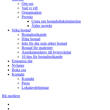
Om oss
Vad vi vill
Organisation
Projekt
Unga om bostadsdiskriminering
Äldre projekt
Söka bostad
Bostadssökande
Hitta bostad
Info för dig som söker bostad
Bostad för studenter
Ansökningsbrev till hyresvärdar
10 tips för bostadssökande
Engagera dig
Nyheter
Boka oss
Kontakt
Kontakt
Press
Lokalavdelningar
Bli medlem