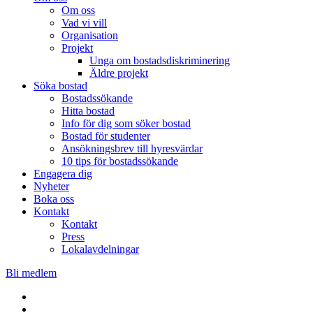
Om oss
Vad vi vill
Organisation
Projekt
Unga om bostadsdiskriminering
Äldre projekt
Söka bostad
Bostadssökande
Hitta bostad
Info för dig som söker bostad
Bostad för studenter
Ansökningsbrev till hyresvärdar
10 tips för bostadssökande
Engagera dig
Nyheter
Boka oss
Kontakt
Kontakt
Press
Lokalavdelningar
Bli medlem