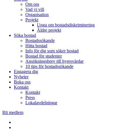
Om oss
Vad vi vill
Organisation
Projekt
Unga om bostadsdiskriminering
Äldre projekt
Söka bostad
Bostadssökande
Hitta bostad
Info för dig som söker bostad
Bostad för studenter
Ansökningsbrev till hyresvärdar
10 tips för bostadssökande
Engagera dig
Nyheter
Boka oss
Kontakt
Kontakt
Press
Lokalavdelningar
Bli medlem