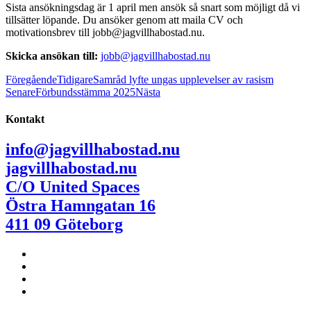
Sista ansökningsdag är 1 april men ansök så snart som möjligt då vi
tillsätter löpande. Du ansöker genom att maila CV och
motivationsbrev till jobb@jagvillhabostad.nu.
Skicka ansökan till:
jobb@jagvillhabostad.nu
Föregående
Tidigare
Samråd lyfte ungas upplevelser av rasism
Senare
Förbundsstämma 2025
Nästa
Kontakt
info@jagvillhabostad.nu
jagvillhabostad.nu
C/O United Spaces
Östra Hamngatan 16
411 09 Göteborg