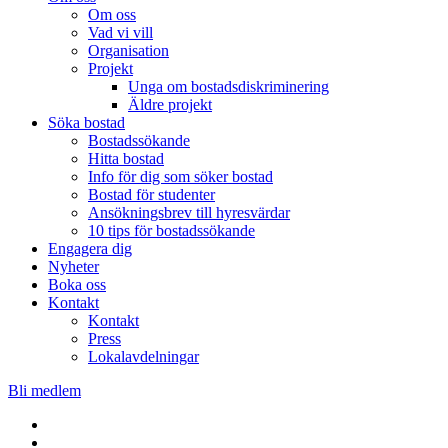
Om oss
Vad vi vill
Organisation
Projekt
Unga om bostadsdiskriminering
Äldre projekt
Söka bostad
Bostadssökande
Hitta bostad
Info för dig som söker bostad
Bostad för studenter
Ansökningsbrev till hyresvärdar
10 tips för bostadssökande
Engagera dig
Nyheter
Boka oss
Kontakt
Kontakt
Press
Lokalavdelningar
Bli medlem