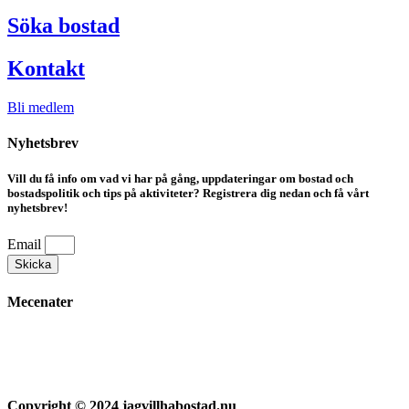
Söka bostad
Kontakt
Bli medlem
Nyhetsbrev
Vill du få info om vad vi har på gång, uppdateringar om bostad och
bostadspolitik och tips på aktiviteter? Registrera dig nedan och få vårt
nyhetsbrev!
Email
Skicka
Mecenater
Copyright © 2024 jagvillhabostad.nu