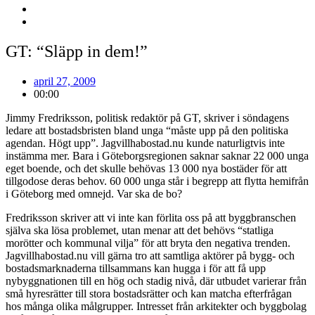
GT: “Släpp in dem!”
april 27, 2009
00:00
Jimmy Fredriksson, politisk redaktör på GT, skriver i
söndagens
ledare
att bostadsbristen bland unga “måste upp på den politiska
agendan. Högt upp”. Jagvillhabostad.nu kunde naturligtvis inte
instämma mer. Bara i Göteborgsregionen saknar saknar 22 000 unga
eget boende, och det skulle behövas 13 000 nya bostäder för att
tillgodose deras behov. 60 000 unga står i begrepp att flytta hemifrån
i Göteborg med omnejd. Var ska de bo?
Fredriksson skriver att vi inte kan förlita oss på att byggbranschen
själva ska lösa problemet, utan menar att det behövs “statliga
morötter och kommunal vilja” för att bryta den negativa trenden.
Jagvillhabostad.nu vill gärna tro att samtliga aktörer på bygg- och
bostadsmarknaderna tillsammans kan hugga i för att få upp
nybyggnationen till en hög och stadig nivå, där utbudet varierar från
små hyresrätter till stora bostadsrätter och kan matcha efterfrågan
hos många olika målgrupper. Intresset från arkitekter och byggbolag