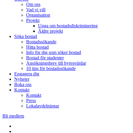
Om oss
Vad vi vill
Organisation
Projekt
Unga om bostadsdiskriminering
Äldre projekt
Söka bostad
Bostadssökande
Hitta bostad
Info för dig som söker bostad
Bostad för studenter
Ansökningsbrev till hyresvärdar
10 tips för bostadssökande
Engagera dig
Nyheter
Boka oss
Kontakt
Kontakt
Press
Lokalavdelningar
Bli medlem