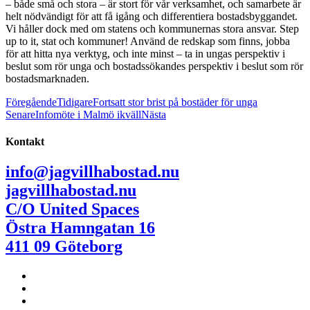
– både små och stora – är stort för vår verksamhet, och samarbete är
helt nödvändigt för att få igång och differentiera bostadsbyggandet.
Vi håller dock med om statens och kommunernas stora ansvar. Step
up to it, stat och kommuner! Använd de redskap som finns, jobba
för att hitta nya verktyg, och inte minst – ta in ungas perspektiv i
beslut som rör unga och bostadssökandes perspektiv i beslut som rör
bostadsmarknaden.
Föregående
Tidigare
Fortsatt stor brist på bostäder för unga
Senare
Infomöte i Malmö ikväll
Nästa
Kontakt
info@jagvillhabostad.nu
jagvillhabostad.nu
C/O United Spaces
Östra Hamngatan 16
411 09 Göteborg