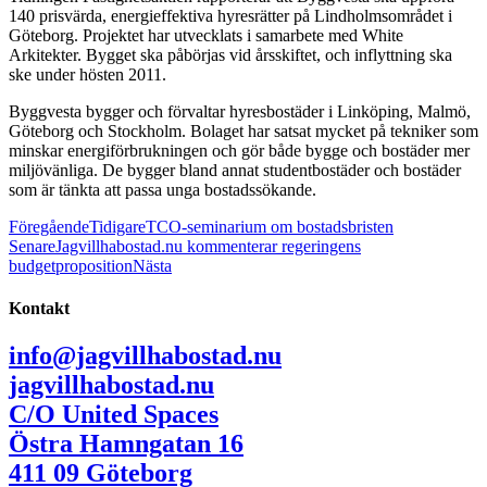
140 prisvärda, energieffektiva hyresrätter på Lindholmsområdet i
Göteborg. Projektet har utvecklats i samarbete med
White
Arkitekter
. Bygget ska påbörjas vid årsskiftet, och inflyttning ska
ske under hösten 2011.
Byggvesta bygger och förvaltar hyresbostäder i Linköping, Malmö,
Göteborg och Stockholm. Bolaget har satsat mycket på tekniker som
minskar energiförbrukningen och gör både bygge och bostäder mer
miljövänliga. De bygger bland annat studentbostäder och bostäder
som är tänkta att passa unga bostadssökande.
Föregående
Tidigare
TCO-seminarium om bostadsbristen
Senare
Jagvillhabostad.nu kommenterar regeringens
budgetproposition
Nästa
Kontakt
info@jagvillhabostad.nu
jagvillhabostad.nu
C/O United Spaces
Östra Hamngatan 16
411 09 Göteborg