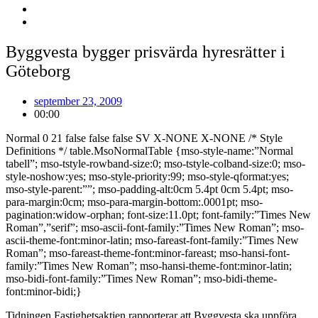
Byggvesta bygger prisvärda hyresrätter i
Göteborg
september 23, 2009
00:00
Normal 0 21 false false false SV X-NONE X-NONE /* Style
Definitions */ table.MsoNormalTable {mso-style-name:”Normal
tabell”; mso-tstyle-rowband-size:0; mso-tstyle-colband-size:0; mso-
style-noshow:yes; mso-style-priority:99; mso-style-qformat:yes;
mso-style-parent:””; mso-padding-alt:0cm 5.4pt 0cm 5.4pt; mso-
para-margin:0cm; mso-para-margin-bottom:.0001pt; mso-
pagination:widow-orphan; font-size:11.0pt; font-family:”Times New
Roman”,”serif”; mso-ascii-font-family:”Times New Roman”; mso-
ascii-theme-font:minor-latin; mso-fareast-font-family:”Times New
Roman”; mso-fareast-theme-font:minor-fareast; mso-hansi-font-
family:”Times New Roman”; mso-hansi-theme-font:minor-latin;
mso-bidi-font-family:”Times New Roman”; mso-bidi-theme-
font:minor-bidi;}
Tidningen Fastighetsaktien
rapporterar att
Byggvesta
ska uppföra