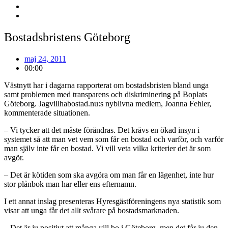
Bostadsbristens Göteborg
maj 24, 2011
00:00
Västnytt har i dagarna rapporterat om bostadsbristen bland unga
samt problemen med transparens och diskriminering på Boplats
Göteborg. Jagvillhabostad.nu:s nyblivna medlem, Joanna Fehler,
kommenterade situationen.
– Vi tycker att det måste förändras. Det krävs en ökad insyn i
systemet så att man vet vem som får en bostad och varför, och varför
man själv inte får en bostad. Vi vill veta vilka kriterier det är som
avgör.
– Det är kötiden som ska avgöra om man får en lägenhet, inte hur
stor plånbok man har eller ens efternamn.
I ett annat inslag presenteras Hyresgästföreningens nya statistik som
visar att unga får det allt svårare på bostadsmarknaden.
– Det är ju positivt att många vill bo i Göteborg, men det får ju den