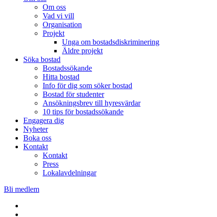
Om oss
Vad vi vill
Organisation
Projekt
Unga om bostadsdiskriminering
Äldre projekt
Söka bostad
Bostadssökande
Hitta bostad
Info för dig som söker bostad
Bostad för studenter
Ansökningsbrev till hyresvärdar
10 tips för bostadssökande
Engagera dig
Nyheter
Boka oss
Kontakt
Kontakt
Press
Lokalavdelningar
Bli medlem