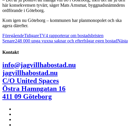
här konsekvensen tyvärr, säger Mats Arnsmar, byggnadsnämndens
ordförande i Göteborg.
Kom igen nu Göteborg – kommunen har planmonopolet och ska
agera därefter.
Föregående
Tidigare
TV4 rapporterar om bostadsbristen
Senare
248 000 unga vuxna saknar och efterfrågar egen bostad
Nästa
Kontakt
info@jagvillhabostad.nu
jagvillhabostad.nu
C/O United Spaces
Östra Hamngatan 16
411 09 Göteborg