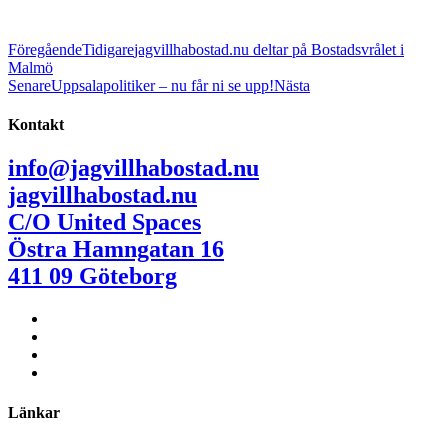
Föregående
Tidigare
jagvillhabostad.nu deltar på Bostadsvrålet i
Malmö
Senare
Uppsalapolitiker – nu får ni se upp!
Nästa
Kontakt
info@jagvillhabostad.nu
jagvillhabostad.nu
C/O United Spaces
Östra Hamngatan 16
411 09 Göteborg
Länkar