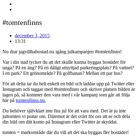
#tomtenfinns
december 3, 2015
13:31
Nu drar jagvillhabostad.nu igång julkampanjen #tomtenfinns!
Var i din stad tycker du att det skulle kunna byggas bostäder för
unga? På en äng? På en dåligt utnyttjad parkeringsplats? På vattnet?
I en park? Ett grönområde? På golfbanan? Mellan ett par hus?
För att delta tar du helt enkelt en bild och laddar upp på Twitter eller
Instagram och taggar med #tomtenfinns och skriver platsen bilden är
tagen på, så kommer den vara med i vår kampanj som går att följa
här på
tomtenfinns.nu.
Du behöver självklart inte fira jul för att vara med. Det är ju inte
jultomten vi pratar om. Däremot är det svårt för oss att se och dela
din bild om ditt konto på Instagram eller Twitter är skyddat.
tomten = markområde där du vill att det ska byggas fler bostäder!