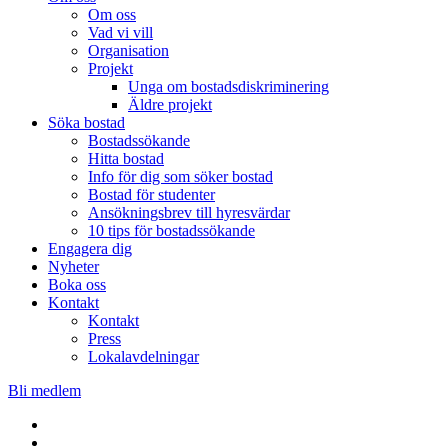
Om oss
Vad vi vill
Organisation
Projekt
Unga om bostadsdiskriminering
Äldre projekt
Söka bostad
Bostadssökande
Hitta bostad
Info för dig som söker bostad
Bostad för studenter
Ansökningsbrev till hyresvärdar
10 tips för bostadssökande
Engagera dig
Nyheter
Boka oss
Kontakt
Kontakt
Press
Lokalavdelningar
Bli medlem