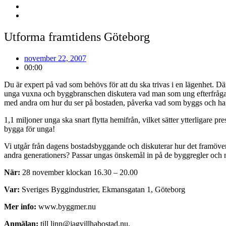
Utforma framtidens Göteborg
november 22, 2007
00:00
Du är expert på vad som behövs för att du ska trivas i en lägenhet. 
unga vuxna och byggbranschen diskutera vad man som ung efterfrågar o
med andra om hur du ser på bostaden, påverka vad som byggs och ha 
1,1 miljoner unga ska snart flytta hemifrån, vilket sätter ytterligare 
bygga för unga!
Vi utgår från dagens bostadsbyggande och diskuterar hur det framöver 
andra generationers? Passar ungas önskemål in på de byggregler och no
När:
28 november klockan 16.30 – 20.00
Var:
Sveriges Byggindustrier, Ekmansgatan 1, Göteborg
Mer info:
www.byggmer.nu
Anmälan:
till linn@jagvillhabostad.nu.