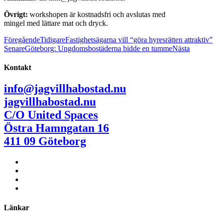
Övrigt:
workshopen är kostnadsfri och avslutas med
mingel med lättare mat och dryck.
Föregående
Tidigare
Fastighetsägarna vill “göra hyresrätten attraktiv”
Senare
Göteborg: Ungdomsbostäderna bidde en tumme
Nästa
Kontakt
info@jagvillhabostad.nu
jagvillhabostad.nu
C/O United Spaces
Östra Hamngatan 16
411 09 Göteborg
Länkar