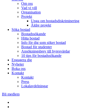
Om oss
Vad vi vill
Organisation
Projekt
Unga om bostadsdiskriminering
Äldre projekt
Söka bostad
Bostadssökande
Hitta bostad
Info för dig som söker bostad
Bostad för studenter
Ansökningsbrev till hyresvärdar
10 tips för bostadssökande
Engagera dig
Nyheter
Boka oss
Kontakt
Kontakt
Press
Lokalavdelningar
Bli medlem