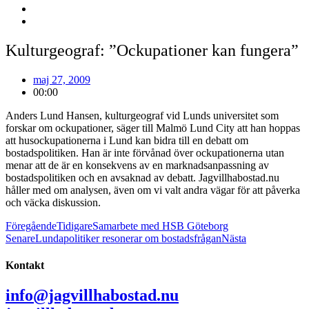
Kulturgeograf: ”Ockupationer kan fungera”
maj 27, 2009
00:00
Anders Lund Hansen, kulturgeograf vid Lunds universitet som
forskar om ockupationer, säger till
Malmö Lund City
att han hoppas
att husockupationerna i Lund kan bidra till en debatt om
bostadspolitiken. Han är inte förvånad över ockupationerna utan
menar att de är en konsekvens av en marknadsanpassning av
bostadspolitiken och en avsaknad av debatt. Jagvillhabostad.nu
håller med om analysen, även om vi valt andra vägar för att påverka
och väcka diskussion.
Föregående
Tidigare
Samarbete med HSB Göteborg
Senare
Lundapolitiker resonerar om bostadsfrågan
Nästa
Kontakt
info@jagvillhabostad.nu