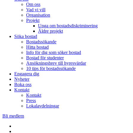
Om oss
Vad vi vill
Organisation
Projekt
Unga om bostadsdiskriminering
Äldre projekt
Söka bostad
Bostadssökande
Hitta bostad
Info för dig som söker bostad
Bostad för studenter
Ansökningsbrev till hyresvärdar
10 tips för bostadssökande
Engagera dig
Nyheter
Boka oss
Kontakt
Kontakt
Press
Lokalavdelningar
Bli medlem