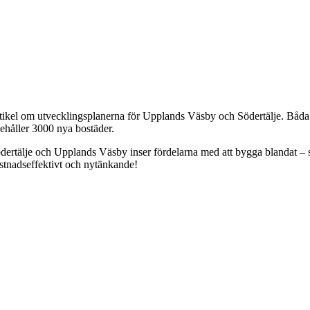
tikel om utvecklingsplanerna för Upplands Väsby och Södertälje. Båda st
nehåller 3000 nya bostäder.
Södertälje och Upplands Väsby inser fördelarna med att bygga blandat –
ostnadseffektivt och nytänkande!