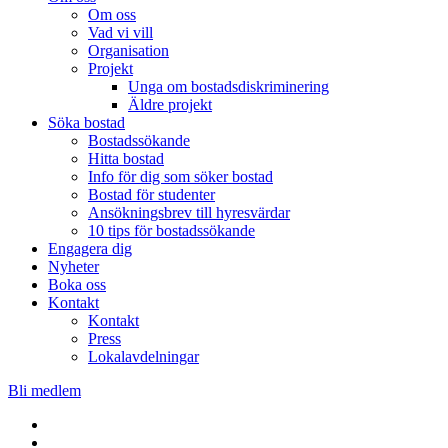
Om oss
Vad vi vill
Organisation
Projekt
Unga om bostadsdiskriminering
Äldre projekt
Söka bostad
Bostadssökande
Hitta bostad
Info för dig som söker bostad
Bostad för studenter
Ansökningsbrev till hyresvärdar
10 tips för bostadssökande
Engagera dig
Nyheter
Boka oss
Kontakt
Kontakt
Press
Lokalavdelningar
Bli medlem