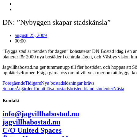
DN: ”Nybyggen skapar stadskänsla”
augusti 25, 2009
00:00
“Bygga stad är trenden för dagen” konstaterar
DN Bostad
idag i en ar
planerar för 2000 nya bostäder i centrala lägen, och Väsbys vision in
Jagvillhabostad.nu ger tummenupp till fler bostäder, och hoppas att 
upplåtelseformer. Fråga gärna oss om ni vill veta mer om att bygga k
Föregående
Tidigare
Nya bostadslösningar krävs
Senare
Åtgärder för att lösa bostadsbristen bland studenter
Nästa
Kontakt
info@jagvillhabostad.nu
jagvillhabostad.nu
C/O United Spaces