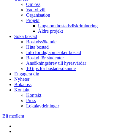
Om oss
Vad vi vill
Organisation
Projekt
Unga om bostadsdiskriminering
Äldre projekt
Söka bostad
Bostadssökande
Hitta bostad
Info för dig som söker bostad
Bostad för studenter
Ansökningsbrev till hyresvärdar
10 tips för bostadssökande
Engagera dig
Nyheter
Boka oss
Kontakt
Kontakt
Press
Lokalavdelningar
Bli medlem