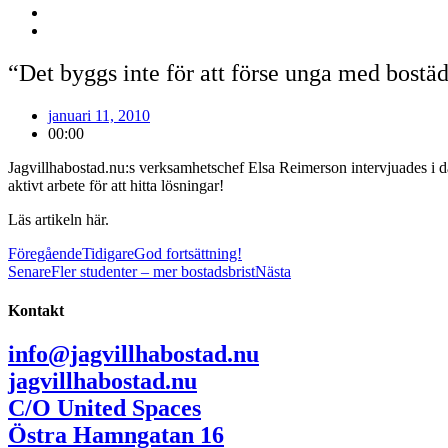
“Det byggs inte för att förse unga med bostä
januari 11, 2010
00:00
Jagvillhabostad.nu:s verksamhetschef Elsa Reimerson intervjuades i d
aktivt arbete för att hitta lösningar!
Läs artikeln
här
.
Föregående
Tidigare
God fortsättning!
Senare
Fler studenter – mer bostadsbrist
Nästa
Kontakt
info@jagvillhabostad.nu
jagvillhabostad.nu
C/O United Spaces
Östra Hamngatan 16