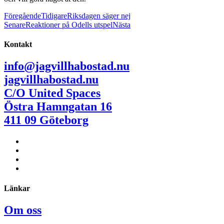
Föregående
Tidigare
Riksdagen säger nej
Senare
Reaktioner på Odells utspel
Nästa
Kontakt
info@jagvillhabostad.nu
jagvillhabostad.nu
C/O United Spaces
Östra Hamngatan 16
411 09 Göteborg
Länkar
Om oss