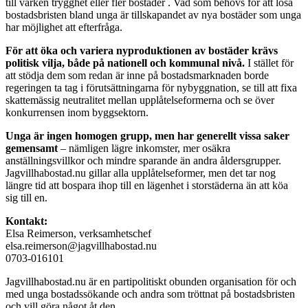
till varken trygghet eller fler bostäder . Vad som behövs för att lösa
bostadsbristen bland unga är tillskapandet av nya bostäder som unga
har möjlighet att efterfråga.
För att öka och variera nyproduktionen av bostäder krävs
politisk vilja, både på nationell och kommunal nivå.
I stället för
att stödja dem som redan är inne på bostadsmarknaden borde
regeringen ta tag i förutsättningarna för nybyggnation, se till att fixa
skattemässig neutralitet mellan upplåtelseformerna och se över
konkurrensen inom byggsektorn.
Unga är ingen homogen grupp, men har generellt vissa saker
gemensamt
– nämligen lägre inkomster, mer osäkra
anställningsvillkor och mindre sparande än andra åldersgrupper.
Jagvillhabostad.nu gillar alla upplåtelseformer, men det tar nog
längre tid att bospara ihop till en lägenhet i storstäderna än att köa
sig till en.
Kontakt:
Elsa Reimerson, verksamhetschef
elsa.reimerson@jagvillhabostad.nu
0703-016101
Jagvillhabostad.nu
är en partipolitiskt obunden organisation för och
med unga bostadssökande och andra som tröttnat på bostadsbristen
och vill göra något åt den.