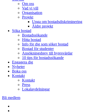
Om oss
Vad vi vill
Organisation
Projekt
Unga om bostadsdiskriminering
Äldre projekt
Söka bostad
Bostadssökande
Hitta bostad
Info för dig som söker bostad
Bostad för studenter
Ansökningsbrev till hyresvärdar
10 tips för bostadssökande
Engagera dig
Nyheter
Boka oss
Kontakt
Kontakt
Press
Lokalavdelningar
Bli medlem