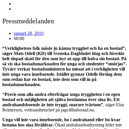
Pressmeddelanden
januari 28, 2010
00:00
“Verklighetens folk måste ju känna trygghet och ha en bostad”,
säger Mats Odell (KD) till
Svenska Dagbladet
idag och föreslår
helt slopad skatt för den som hyr ut upp till halva sin bostad. På
så vis ska bostadsmarknaden för unga och studenter “smörjas”.
Tyvärr verkar bostadsministern ha missat att i verkligheten vill
inte unga vara inneboende. Istället gynnar Odells förslag dem
som redan har en bostad, inte dem som vill in på
bostadsmarknaden.
“Precis som alla andra efterfrågar unga tryggheten i en egen
bostad och möjligheten att själva bestämma över sina liv. Ett
andrahandsboende är inte tryggt, snarare tvärtom”
, säger Elsa
Reimerson, verksamhetschef på jagvillhabostad.nu.
Unga vill inte vara inneboende, bo i andrahand eller bo kvar
hemma hos sina föräldrar.
Ökad andrahandsuthyrning leder inte