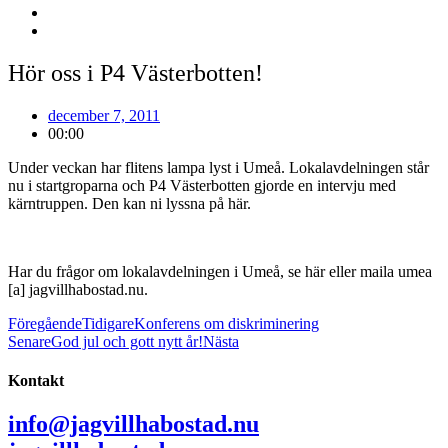
Hör oss i P4 Västerbotten!
december 7, 2011
00:00
Under veckan har flitens lampa lyst i Umeå. Lokalavdelningen står
nu i startgroparna och P4 Västerbotten gjorde en intervju med
kärntruppen. Den kan ni lyssna på
här
.
Har du frågor om lokalavdelningen i Umeå, se
här
eller maila umea
[a] jagvillhabostad.nu.
Föregående
Tidigare
Konferens om diskriminering
Senare
God jul och gott nytt år!
Nästa
Kontakt
info@jagvillhabostad.nu