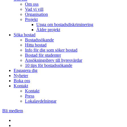
Om oss
Vad vi vill
Organisation
Projekt
Unga om bostadsdiskriminering
Äldre projekt
Söka bostad
Bostadssökande
Hitta bostad
Info för dig som söker bostad
Bostad för studenter
Ansökningsbrev till hyresvärdar
10 tips för bostadssökande
Engagera dig
Nyheter
Boka oss
Kontakt
Kontakt
Press
Lokalavdelningar
Bli medlem