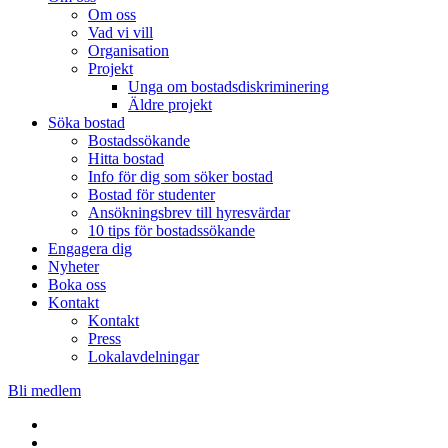
Om oss
Vad vi vill
Organisation
Projekt
Unga om bostadsdiskriminering
Äldre projekt
Söka bostad
Bostadssökande
Hitta bostad
Info för dig som söker bostad
Bostad för studenter
Ansökningsbrev till hyresvärdar
10 tips för bostadssökande
Engagera dig
Nyheter
Boka oss
Kontakt
Kontakt
Press
Lokalavdelningar
Bli medlem