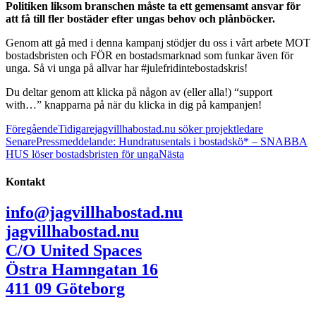
Politiken liksom branschen måste ta ett gemensamt ansvar för
att få till fler bostäder efter ungas behov och plånböcker.
Genom att gå med i denna kampanj stödjer du oss i vårt arbete MOT
bostadsbristen och FÖR en bostadsmarknad som funkar även för
unga. Så vi unga på allvar har #julefridintebostadskris!
Du deltar genom att klicka på någon av (eller alla!) “support
with…” knapparna på när du klicka in dig på kampanjen!
Föregående
Tidigare
jagvillhabostad.nu söker projektledare
Senare
Pressmeddelande: Hundratusentals i bostadskö* – SNABBA
HUS löser bostadsbristen för unga
Nästa
Kontakt
info@jagvillhabostad.nu
jagvillhabostad.nu
C/O United Spaces
Östra Hamngatan 16
411 09 Göteborg