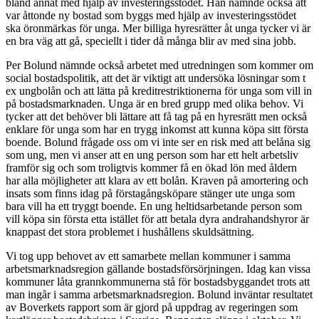
bland annat med hjälp av investeringsstödet. Han nämnde också att
var åttonde ny bostad som byggs med hjälp av investeringsstödet
ska öronmärkas för unga. Mer billiga hyresrätter åt unga tycker vi är
en bra väg att gå, speciellt i tider då många blir av med sina jobb.
Per Bolund nämnde också arbetet med utredningen som kommer om
social bostadspolitik, att det är viktigt att undersöka lösningar som t
ex ungbolån och att lätta på kreditrestriktionerna för unga som vill in
på bostadsmarknaden. Unga är en bred grupp med olika behov. Vi
tycker att det behöver bli lättare att få tag på en hyresrätt men också
enklare för unga som har en trygg inkomst att kunna köpa sitt första
boende. Bolund frågade oss om vi inte ser en risk med att belåna sig
som ung, men vi anser att en ung person som har ett helt arbetsliv
framför sig och som troligtvis kommer få en ökad lön med åldern
har alla möjligheter att klara av ett bolån. Kraven på amortering och
insats som finns idag på förstagångsköpare stänger ute unga som
bara vill ha ett tryggt boende. En ung heltidsarbetande person som
vill köpa sin första etta istället för att betala dyra andrahandshyror är
knappast det stora problemet i hushållens skuldsättning.
Vi tog upp behovet av ett samarbete mellan kommuner i samma
arbetsmarknadsregion gällande bostadsförsörjningen. Idag kan vissa
kommuner låta grannkommunerna stå för bostadsbyggandet trots att
man ingår i samma arbetsmarknadsregion. Bolund inväntar resultatet
av Boverkets rapport som är gjord på uppdrag av regeringen som