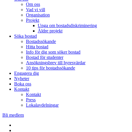
Om oss
Vad vi vill
Organisation
Projekt
Unga om bostadsdiskriminering
Äldre projekt
Söka bostad
Bostadssökande
Hitta bostad
Info för dig som söker bostad
Bostad för studenter
Ansökningsbrev till hyresvärdar
10 tips för bostadssökande
Engagera dig
Nyheter
Boka oss
Kontakt
Kontakt
Press
Lokalavdelningar
Bli medlem