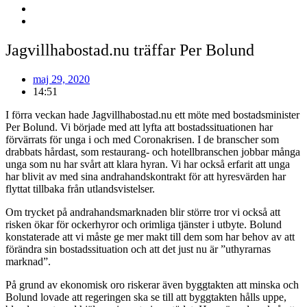
Jagvillhabostad.nu träffar Per Bolund
maj 29, 2020
14:51
I förra veckan hade Jagvillhabostad.nu ett möte med bostadsminister
Per Bolund. Vi började med att lyfta att bostadssituationen har
förvärrats för unga i och med Coronakrisen. I de branscher som
drabbats hårdast, som restaurang- och hotellbranschen jobbar många
unga som nu har svårt att klara hyran. Vi har också erfarit att unga
har blivit av med sina andrahandskontrakt för att hyresvärden har
flyttat tillbaka från utlandsvistelser.
Om trycket på andrahandsmarknaden blir större tror vi också att
risken ökar för ockerhyror och orimliga tjänster i utbyte. Bolund
konstaterade att vi måste ge mer makt till dem som har behov av att
förändra sin bostadssituation och att det just nu är ”uthyrarnas
marknad”.
På grund av ekonomisk oro riskerar även byggtakten att minska och
Bolund lovade att regeringen ska se till att byggtakten hålls uppe,