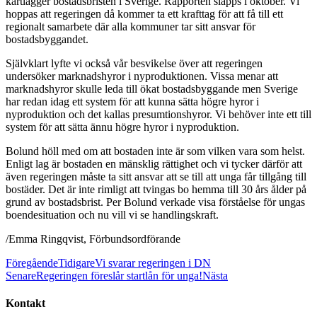
kartlägger bostadsbristen i Sverige. Rapporten släpps i oktober. Vi
hoppas att regeringen då kommer ta ett krafttag för att få till ett
regionalt samarbete där alla kommuner tar sitt ansvar för
bostadsbyggandet.
Självklart lyfte vi också vår besvikelse över att regeringen
undersöker marknadshyror i nyproduktionen. Vissa menar att
marknadshyror skulle leda till ökat bostadsbyggande men Sverige
har redan idag ett system för att kunna sätta högre hyror i
nyproduktion och det kallas presumtionshyror. Vi behöver inte ett till
system för att sätta ännu högre hyror i nyproduktion.
Bolund höll med om att bostaden inte är som vilken vara som helst.
Enligt lag är bostaden en mänsklig rättighet och vi tycker därför att
även regeringen måste ta sitt ansvar att se till att unga får tillgång till
bostäder. Det är inte rimligt att tvingas bo hemma till 30 års ålder på
grund av bostadsbrist. Per Bolund verkade visa förståelse för ungas
boendesituation och nu vill vi se handlingskraft.
/Emma Ringqvist, Förbundsordförande
Föregående
Tidigare
Vi svarar regeringen i DN
Senare
Regeringen föreslår startlån för unga!
Nästa
Kontakt