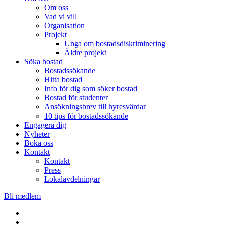
Om oss
Vad vi vill
Organisation
Projekt
Unga om bostadsdiskriminering
Äldre projekt
Söka bostad
Bostadssökande
Hitta bostad
Info för dig som söker bostad
Bostad för studenter
Ansökningsbrev till hyresvärdar
10 tips för bostadssökande
Engagera dig
Nyheter
Boka oss
Kontakt
Kontakt
Press
Lokalavdelningar
Bli medlem