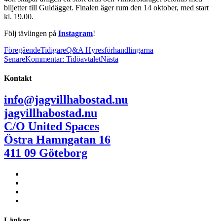
biljetter till Guldägget. Finalen äger rum den 14 oktober, med start
kl. 19.00.
Följ tävlingen på
Instagram
!
Föregående
Tidigare
Q&A Hyresförhandlingarna
Senare
Kommentar: Tidöavtalet
Nästa
Kontakt
info@jagvillhabostad.nu
jagvillhabostad.nu
C/O United Spaces
Östra Hamngatan 16
411 09 Göteborg
Länkar