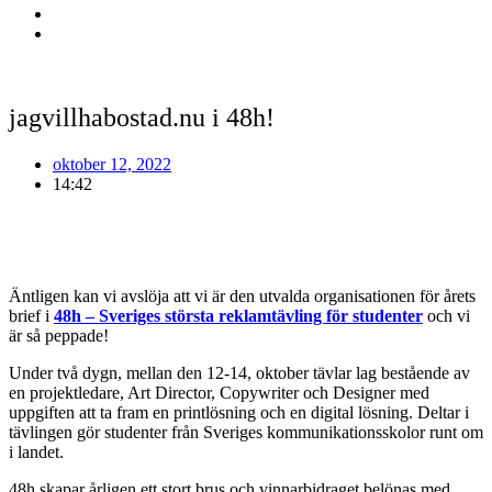
jagvillhabostad.nu i 48h!
oktober 12, 2022
14:42
Äntligen kan vi avslöja att vi är den utvalda organisationen för årets
brief i
48h – Sveriges största reklamtävling för studenter
och vi
är så peppade!
Under två dygn, mellan den 12-14, oktober tävlar lag bestående av
en projektledare, Art Director, Copywriter och Designer med
uppgiften att ta fram en printlösning och en digital lösning. Deltar i
tävlingen gör studenter från Sveriges kommunikationsskolor runt om
i landet.
48h skapar årligen ett stort brus och vinnarbidraget belönas med