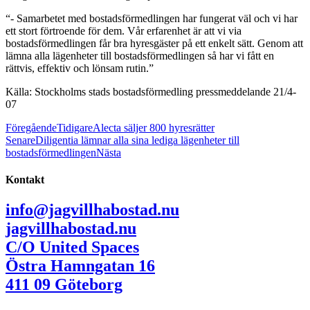
“- Samarbetet med bostadsförmedlingen har fungerat väl och vi har
ett stort förtroende för dem. Vår erfarenhet är att vi via
bostadsförmedlingen får bra hyresgäster på ett enkelt sätt. Genom att
lämna alla lägenheter till bostadsförmedlingen så har vi fått en
rättvis, effektiv och lönsam rutin.”
Källa: Stockholms stads bostadsförmedling pressmeddelande 21/4-
07
Föregående
Tidigare
Alecta säljer 800 hyresrätter
Senare
Diligentia lämnar alla sina lediga lägenheter till
bostadsförmedlingen
Nästa
Kontakt
info@jagvillhabostad.nu
jagvillhabostad.nu
C/O United Spaces
Östra Hamngatan 16
411 09 Göteborg