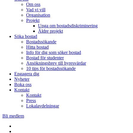
Om oss
Vad vi vill
Organisation
Projekt
Unga om bostadsdiskriminering
Äldre projekt
Söka bostad
Bostadssökande
Hitta bostad
Info för dig som söker bostad
Bostad för studenter
Ansökningsbrev till hyresvärdar
10 tips för bostadssökande
Engagera dig
Nyheter
Boka oss
Kontakt
Kontakt
Press
Lokalavdelningar
Bli medlem