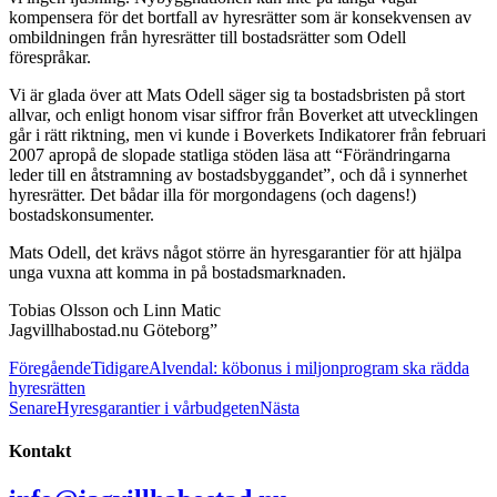
kompensera för det bortfall av hyresrätter som är konsekvensen av
ombildningen från hyresrätter till bostadsrätter som Odell
förespråkar.
Vi är glada över att Mats Odell säger sig ta bostadsbristen på stort
allvar, och enligt honom visar siffror från Boverket att utvecklingen
går i rätt riktning, men vi kunde i Boverkets Indikatorer från februari
2007 apropå de slopade statliga stöden läsa att “Förändringarna
leder till en åtstramning av bostadsbyggandet”, och då i synnerhet
hyresrätter. Det bådar illa för morgondagens (och dagens!)
bostadskonsumenter.
Mats Odell, det krävs något större än hyresgarantier för att hjälpa
unga vuxna att komma in på bostadsmarknaden.
Tobias Olsson och Linn Matic
Jagvillhabostad.nu Göteborg”
Föregående
Tidigare
Alvendal: köbonus i miljonprogram ska rädda
hyresrätten
Senare
Hyresgarantier i vårbudgeten
Nästa
Kontakt