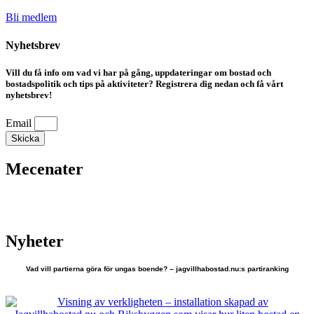
Bli medlem
Nyhetsbrev
Vill du få info om vad vi har på gång, uppdateringar om bostad och
bostadspolitik och tips på aktiviteter? Registrera dig nedan och få vårt
nyhetsbrev!
Email
Skicka
Mecenater
Nyheter
Vad vill partierna göra för ungas boende? – jagvillhabostad.nu:s partiranking