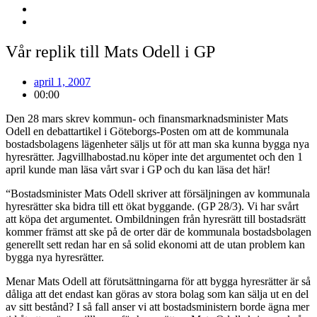
Vår replik till Mats Odell i GP
april 1, 2007
00:00
Den 28 mars skrev kommun- och finansmarknadsminister Mats
Odell en debattartikel i Göteborgs-Posten om att de kommunala
bostadsbolagens lägenheter säljs ut för att man ska kunna bygga nya
hyresrätter. Jagvillhabostad.nu köper inte det argumentet och den 1
april kunde man läsa vårt svar i GP och du kan läsa det här!
“Bostadsminister Mats Odell skriver att försäljningen av kommunala
hyresrätter ska bidra till ett ökat byggande. (GP 28/3). Vi har svårt
att köpa det argumentet. Ombildningen från hyresrätt till bostadsrätt
kommer främst att ske på de orter där de kommunala bostadsbolagen
generellt sett redan har en så solid ekonomi att de utan problem kan
bygga nya hyresrätter.
Menar Mats Odell att förutsättningarna för att bygga hyresrätter är så
dåliga att det endast kan göras av stora bolag som kan sälja ut en del
av sitt bestånd? I så fall anser vi att bostadsministern borde ägna mer