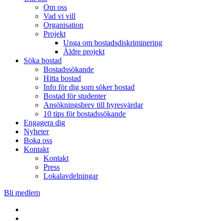
Om oss
Vad vi vill
Organisation
Projekt
Unga om bostadsdiskriminering
Äldre projekt
Söka bostad
Bostadssökande
Hitta bostad
Info för dig som söker bostad
Bostad för studenter
Ansökningsbrev till hyresvärdar
10 tips för bostadssökande
Engagera dig
Nyheter
Boka oss
Kontakt
Kontakt
Press
Lokalavdelningar
Bli medlem