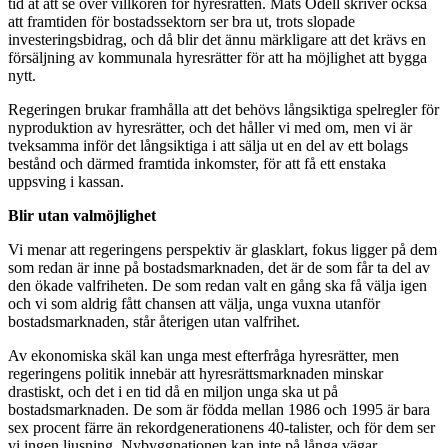
tid åt att se över villkoren för hyresrätten. Mats Odell skriver också
att framtiden för bostadssektorn ser bra ut, trots slopade
investeringsbidrag, och då blir det ännu märkligare att det krävs en
försäljning av kommunala hyresrätter för att ha möjlighet att bygga
nytt.
Regeringen brukar framhålla att det behövs långsiktiga spelregler för
nyproduktion av hyresrätter, och det håller vi med om, men vi är
tveksamma inför det långsiktiga i att sälja ut en del av ett bolags
bestånd och därmed framtida inkomster, för att få ett enstaka
uppsving i kassan.
Blir utan valmöjlighet
Vi menar att regeringens perspektiv är glasklart, fokus ligger på dem
som redan är inne på bostadsmarknaden, det är de som får ta del av
den ökade valfriheten. De som redan valt en gång ska få välja igen
och vi som aldrig fått chansen att välja, unga vuxna utanför
bostadsmarknaden, står återigen utan valfrihet.
Av ekonomiska skäl kan unga mest efterfråga hyresrätter, men
regeringens politik innebär att hyresrättsmarknaden minskar
drastiskt, och det i en tid då en miljon unga ska ut på
bostadsmarknaden. De som är födda mellan 1986 och 1995 är bara
sex procent färre än rekordgenerationens 40-talister, och för dem ser
vi ingen ljusning. Nybyggnationen kan inte på långa vägar