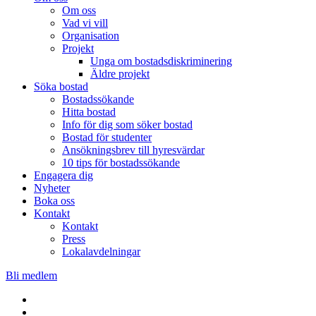
Om oss
Vad vi vill
Organisation
Projekt
Unga om bostadsdiskriminering
Äldre projekt
Söka bostad
Bostadssökande
Hitta bostad
Info för dig som söker bostad
Bostad för studenter
Ansökningsbrev till hyresvärdar
10 tips för bostadssökande
Engagera dig
Nyheter
Boka oss
Kontakt
Kontakt
Press
Lokalavdelningar
Bli medlem