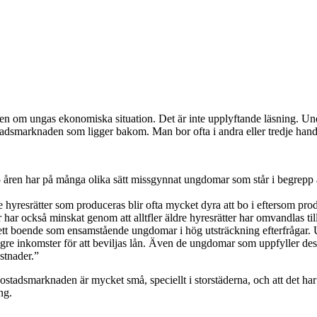
gen om ungas ekonomiska situation. Det är inte upplyftande läsning. U
adsmarknaden som ligger bakom. Man bor ofta i andra eller tredje hand oc
ren har på många olika sätt missgynnat ungdomar som står i begrepp a
. De hyresrätter som produceras blir ofta mycket dyra att bo i eftersom 
 har också minskat genom att alltfler äldre hyresrätter har omvandlas ti
ett boende som ensamstående ungdomar i hög utsträckning efterfrågar.
högre inkomster för att beviljas lån. Även de ungdomar som uppfyller dess
stnader.”
stadsmarknaden är mycket små, speciellt i storstäderna, och att det har 
ng.