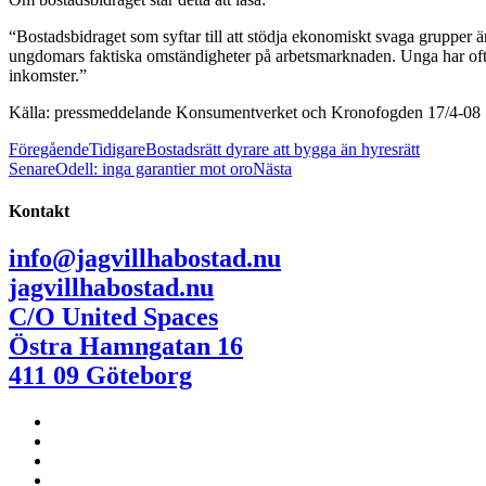
“Bostadsbidraget som syftar till att stödja ekonomiskt svaga grupper ä
ungdomars faktiska omständigheter på arbetsmarknaden. Unga har ofta 
inkomster.”
Källa: pressmeddelande Konsumentverket och Kronofogden 17/4-08
Föregående
Tidigare
Bostadsrätt dyrare att bygga än hyresrätt
Senare
Odell: inga garantier mot oro
Nästa
Kontakt
info@jagvillhabostad.nu
jagvillhabostad.nu
C/O United Spaces
Östra Hamngatan 16
411 09 Göteborg