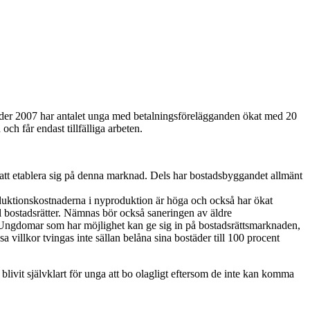
nder 2007 har antalet unga med betalningsförelägganden ökat med 20
h får endast tillfälliga arbeten.
tt etablera sig på denna marknad. Dels har bostadsbyggandet allmänt
produktionskostnaderna i nyproduktion är höga och också har ökat
ll bostadsrätter. Nämnas bör också saneringen av äldre
 Ungdomar som har möjlighet kan ge sig in på bostadsrättsmarknaden,
a villkor tvingas inte sällan belåna sina bostäder till 100 procent
blivit självklart för unga att bo olagligt eftersom de inte kan komma