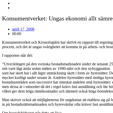
Konsumentverket: Ungas ekonomi allt sämre
april 17, 2008
00:00
Konsumentverket och Kronofogden har skrivit en rapport till regerin
procent, och det är ungas svårigheter att komma in på arbets- och bost
I rapporten står det:
“Utvecklingen på den svenska bostadsmarknaden under de senaste 25 å
sett varit lågt ända sedan mitten av 1990-talet och den nybyggnation
som har skett har i allt lägre utsträckning skett i form av hyresrätter
mycket kraftigt under senare år. Andelen hyresrätter med rimliga hyror
bostadsområden som successivt har minskat andelen små hyresrätter; 
men dessa är i minoritet då det i regel krävs fast anställning och lite 
vilket ger dem höga räntekostnader och därmed också höga boendeko
Man skriver också att möjligheterna för ungdomar att etablera sig på bo
in på bostadsrättsmarknaden och hyresvärdar ofta kräver fast anställni
Om bostadsbidraget står detta att läsa: