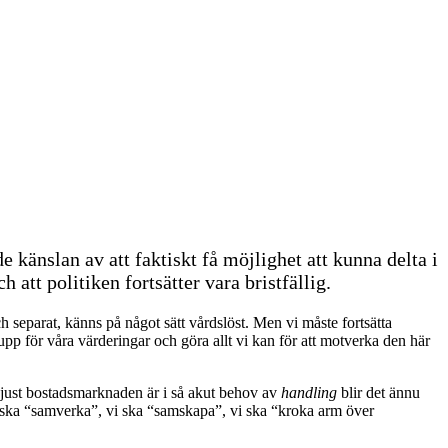
änslan av att faktiskt få möjlighet att kunna delta i
att politiken fortsätter vara bristfällig.
 separat, känns på något sätt vårdslöst. Men vi måste fortsätta
upp för våra värderingar och göra allt vi kan för att motverka den här
å just bostadsmarknaden är i så akut behov av
handling
blir det ännu
i ska “samverka”, vi ska “samskapa”, vi ska “kroka arm över