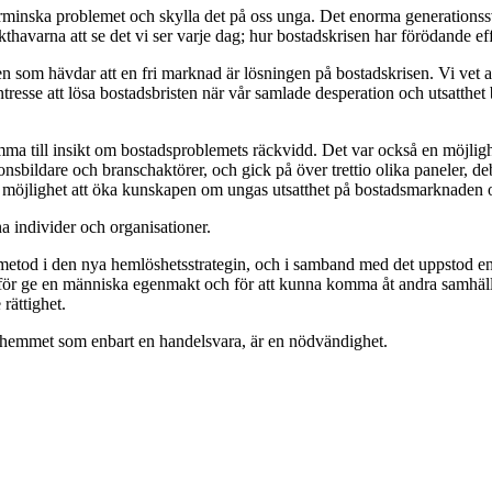
inska problemet och skylla det på oss unga. Det enorma generationssvek
makthavarna att se det vi ser varje dag; hur bostadskrisen har förödande e
en som hävdar att en fri marknad är lösningen på bostadskrisen. Vi ve
resse att lösa bostadsbristen när vår samlade desperation och utsatthet 
mma till insikt om bostadsproblemets räckvidd. Det var också en möjlighet 
inionsbildare och branschaktörer, och gick på över trettio olika paneler, 
rje möjlighet att öka kunskapen om ungas utsatthet på bostadsmarknaden oc
na individer och organisationer.
ll metod i den nya hemlöshetsstrategin, och i samband med det uppstod e
ng för ge en människa egenmakt och för att kunna komma åt andra samhäll
 rättighet.
la hemmet som enbart en handelsvara, är en nödvändighet.