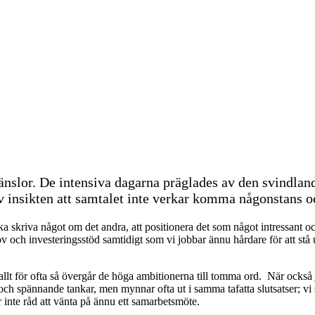
or. De intensiva dagarna präglades av den svindlande k
 insikten att samtalet inte verkar komma någonstans och 
skriva något om det andra, att positionera det som något intressant och
v och investeringsstöd samtidigt som vi jobbar ännu hårdare för att stå 
 allt för ofta så övergår de höga ambitionerna till tomma ord. När ocks
 och spännande tankar, men mynnar ofta ut i samma tafatta slutsatser; v
inte råd att vänta på ännu ett samarbetsmöte.