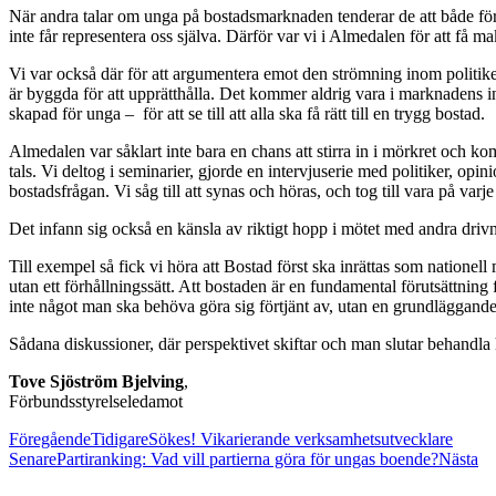
När andra talar om unga på bostadsmarknaden tenderar de att både förm
inte får representera oss själva. Därför var vi i Almedalen för att få 
Vi var också där för att argumentera emot den strömning inom politik
är byggda för att upprätthålla. Det kommer aldrig vara i marknadens int
skapad för unga – för att se till att alla ska få rätt till en trygg bostad.
Almedalen var såklart inte bara en chans att stirra in i mörkret och ko
tals. Vi deltog i seminarier, gjorde en intervjuserie med politiker, op
bostadsfrågan. Vi såg till att synas och höras, och tog till vara på va
Det infann sig också en känsla av riktigt hopp i mötet med andra driv
Till exempel så fick vi höra att Bostad först ska inrättas som natione
utan ett förhållningssätt. Att bostaden är en fundamental förutsättni
inte något man ska behöva göra sig förtjänt av, utan en grundläggande
Sådana diskussioner, där perspektivet skiftar och man slutar behand
Tove Sjöström Bjelving
,
Förbundsstyrelseledamot
Föregående
Tidigare
Sökes! Vikarierande verksamhetsutvecklare
Senare
Partiranking: Vad vill partierna göra för ungas boende?
Nästa