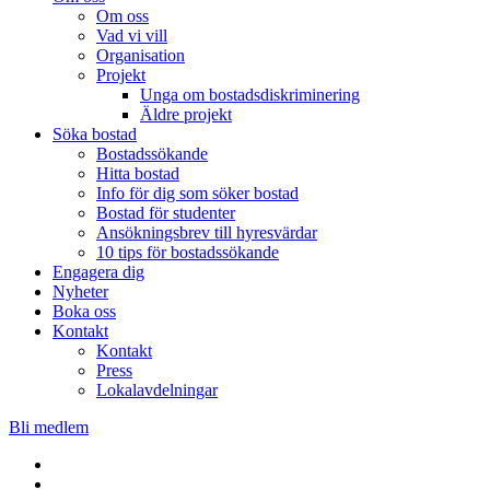
Om oss
Vad vi vill
Organisation
Projekt
Unga om bostadsdiskriminering
Äldre projekt
Söka bostad
Bostadssökande
Hitta bostad
Info för dig som söker bostad
Bostad för studenter
Ansökningsbrev till hyresvärdar
10 tips för bostadssökande
Engagera dig
Nyheter
Boka oss
Kontakt
Kontakt
Press
Lokalavdelningar
Bli medlem