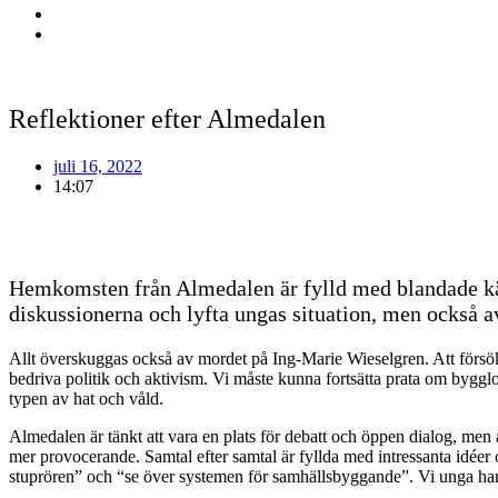
Reflektioner efter Almedalen
juli 16, 2022
14:07
Hemkomsten från Almedalen är fylld med blandade känsl
diskussionerna och lyfta ungas situation, men också av
Allt överskuggas också av mordet på Ing-Marie Wieselgren. Att försöka 
bedriva politik och aktivism. Vi måste kunna fortsätta prata om bygglo
typen av hat och våld.
Almedalen är tänkt att vara en plats för debatt och öppen dialog, men
mer provocerande. Samtal efter samtal är fyllda med intressanta idéer
stuprören” och “se över systemen för samhällsbyggande”. Vi unga har 