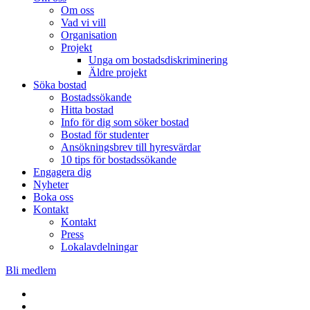
Om oss
Vad vi vill
Organisation
Projekt
Unga om bostadsdiskriminering
Äldre projekt
Söka bostad
Bostadssökande
Hitta bostad
Info för dig som söker bostad
Bostad för studenter
Ansökningsbrev till hyresvärdar
10 tips för bostadssökande
Engagera dig
Nyheter
Boka oss
Kontakt
Kontakt
Press
Lokalavdelningar
Bli medlem