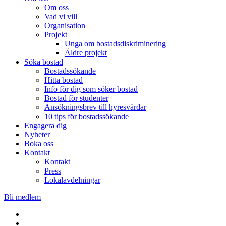
Om oss
Vad vi vill
Organisation
Projekt
Unga om bostadsdiskriminering
Äldre projekt
Söka bostad
Bostadssökande
Hitta bostad
Info för dig som söker bostad
Bostad för studenter
Ansökningsbrev till hyresvärdar
10 tips för bostadssökande
Engagera dig
Nyheter
Boka oss
Kontakt
Kontakt
Press
Lokalavdelningar
Bli medlem